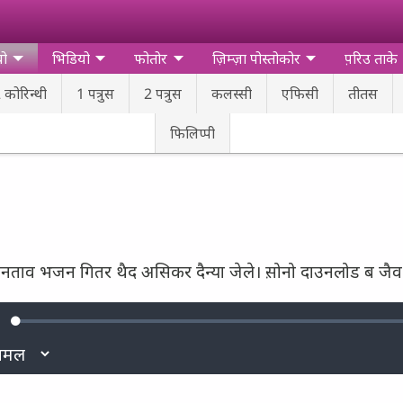
यो
भिडियो
फोतोर
ज़िम्‍ज़ा पोस्‍तोकोर
प़रिउ ताके
 कोरिन्‍थी
1 पत्रुस
2 पत्रुस
कलस्‍सी
एफिसी
तीतस
फिलिप्‍पी
नताव भजन गितर थैद असिकर दैन्‍या जेले। स़ोनो दाउनलोड ब जैव
Loaded
:
ute
0.35%