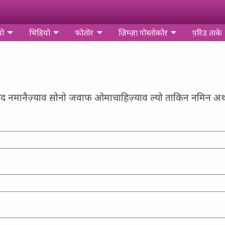
यो
भिडियो
फोतोर
ज़िम्‍ज़ा पोस्‍तोकोर
प़रिउ ताके
सुधिद नमानैज़्याव स़ोनो जवाफ ओमाचाहिज़्याव ल्यो ताकिन नमिन