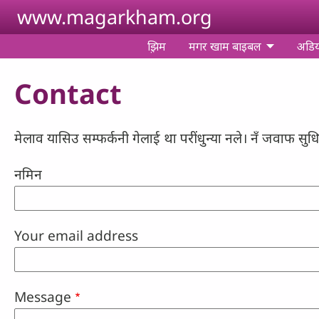
Skip to main content
www.magarkham.org
झ़िम
मगर खाम बाइबल
अडि
Contact
मेलाव यासिउ सम्फर्कनी गेलाई था परींधुन्‍या नले। नँ जवाफ 
नमिन
Your email address
Message