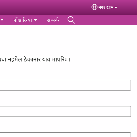
मगर खाम
Select your lang
पोंखारिन्‍या
सम्पर्क
 अथबा नइमेल ठेकानार याव मापरिए।